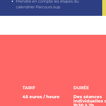
Prendre en compte les étapes du
calendrier Parcours sup
TARIF
DURÉE
45 euros / heure
Des séances
individuelles 
1h30 à 2h