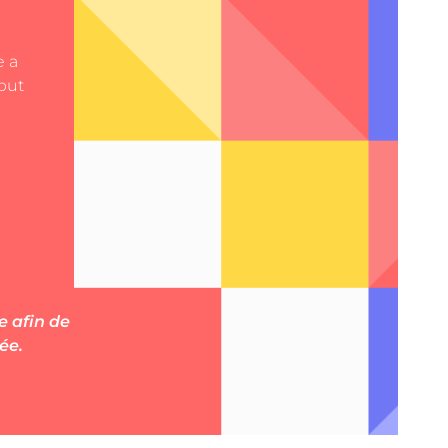
e a
but
e afin de
ée.