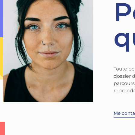
P
q
Toute pe
dossier
d
parcours
reprendr
Me conta