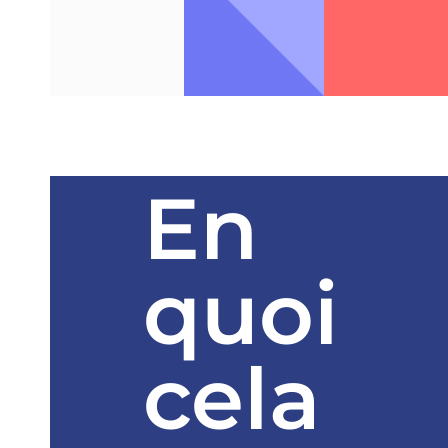
En
quoi
cela