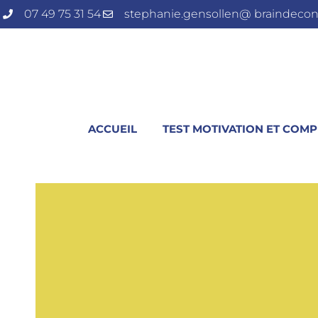
07 49 75 31 54
stephanie.gensollen@ braindecon
ACCUEIL
TEST MOTIVATION ET COM