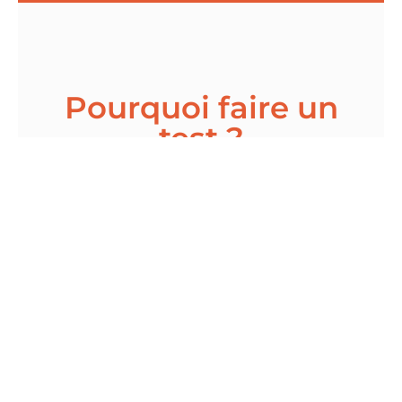
Pourquoi faire un
test ?
Les tests décrivent le fonctionnement de
votre personnalité. Ainsi, vous
prenez
conscience de vos forces
, de vos limites
ainsi que de vos antagonismes. Il ne s’agit
pas de définir des qualités car
il n’existe pas
de bons et de mauvais profils
mais des
profils à comprendre pour mieux déployer
son plein potentiel. Les Tests de
personnalité proposés offrent une
analyse
très complète
des profils.